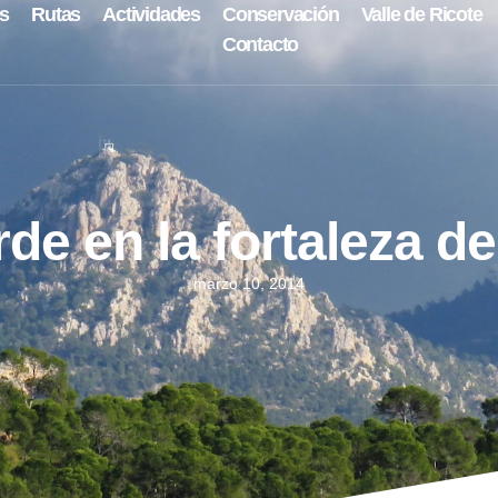
s
Rutas
Actividades
Conservación
Valle de Ricote
Contacto
de en la fortaleza d
marzo 10, 2014