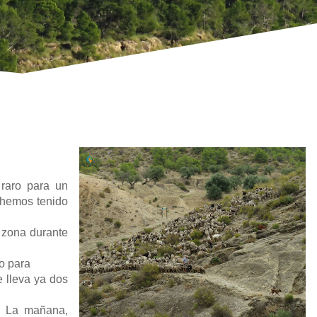
raro para un
 hemos tenido
 zona durante
to para
 lleva ya dos
o. La mañana,