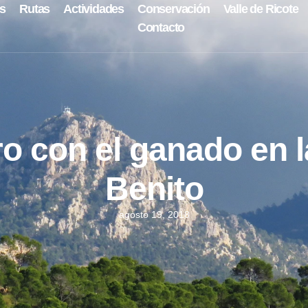
s
Rutas
Actividades
Conservación
Valle de Ricote
Contacto
o con el ganado en 
Benito
agosto 19, 2018