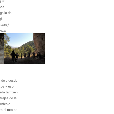
guir
sas
gallo de
a)
.
manes)
leza.
índole desde
icos y uso
nada también
rajes de la
rnícalo
e el rato en