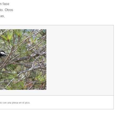
n fase
to. Otros
cas,
os con una presa
en el pico.