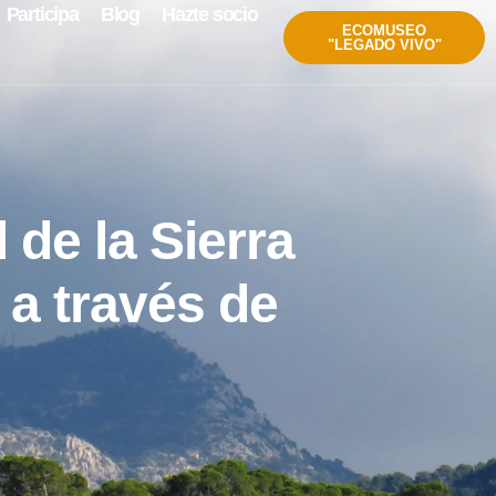
Participa
Blog
Hazte socio
ECOMUSEO
"LEGADO VIVO"
 de la Sierra
a a través de