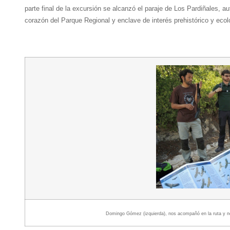
parte final de la excursión se alcanzó el paraje de Los Pardiñales, au
corazón del Parque Regional y enclave de interés prehistórico y ecol
Domingo Gómez (izquierda), nos acompañó en la ruta y n