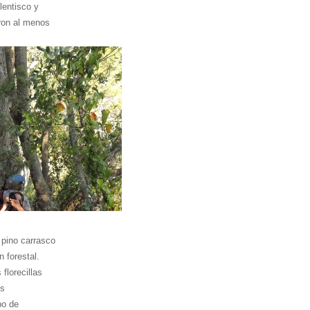
lentisco y
eron al menos
 pino carrasco
 forestal.
florecillas
os
po de