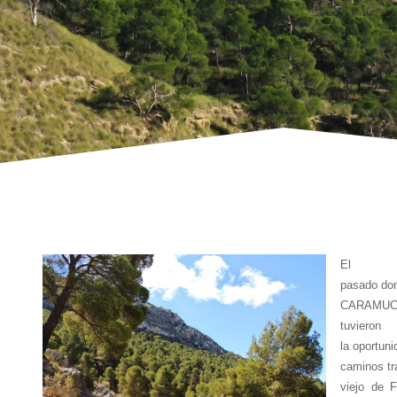
El
pasado dom
CARAMUCEL
tuvieron
la oportuni
caminos tr
viejo de 