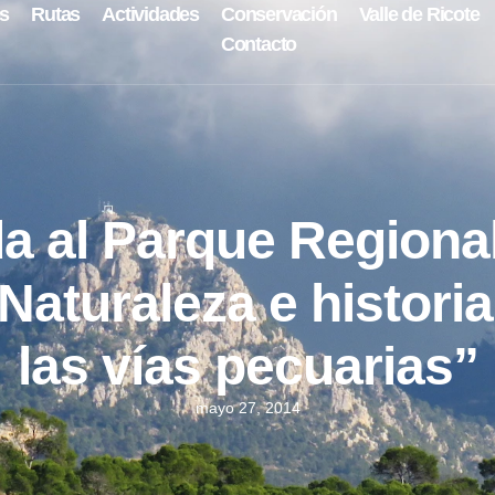
s
Rutas
Actividades
Conservación
Valle de Ricote
Contacto
a al Parque Regional
“Naturaleza e histori
las vías pecuarias”
mayo 27, 2014