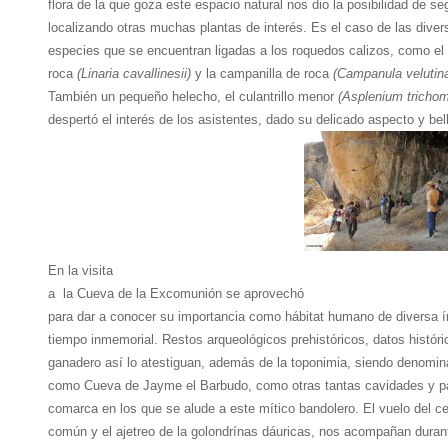
flora de la que goza este espacio natural nos dio la posibilidad de se
localizando otras muchas plantas de interés. Es el caso de las diver
especies que se encuentran ligadas a los roquedos calizos, como el 
roca
(Linaria cavallinesii)
y la campanilla de roca
(Campanula velutin
También un pequeño helecho, el culantrillo menor
(Asplenium tricho
despertó el interés de los asistentes, dado su delicado aspecto y bel
En la visita
a la Cueva de la Excomunión se aprovechó
para dar a conocer su importancia como hábitat humano de diversa 
tiempo inmemorial. Restos arqueológicos prehistóricos, datos histór
ganadero así lo atestiguan, además de la toponimia, siendo denomi
como Cueva de Jayme el Barbudo, como otras tantas cavidades y pa
comarca en los que se alude a este mítico bandolero. El vuelo del ce
común y el ajetreo de la golondrínas dáuricas, nos acompañan durant