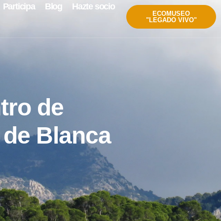
Participa
Blog
Hazte socio
ECOMUSEO
"LEGADO VIVO"
tro de
a de Blanca