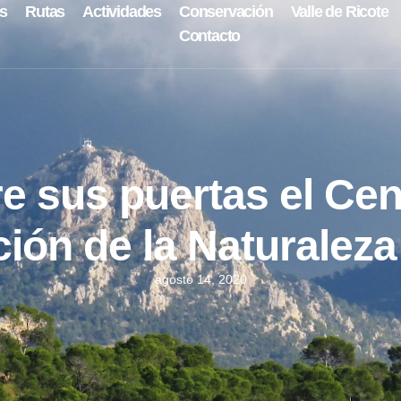
s
Rutas
Actividades
Conservación
Valle de Ricote
Contacto
e sus puertas el Cen
ción de la Naturalez
agosto 14, 2020