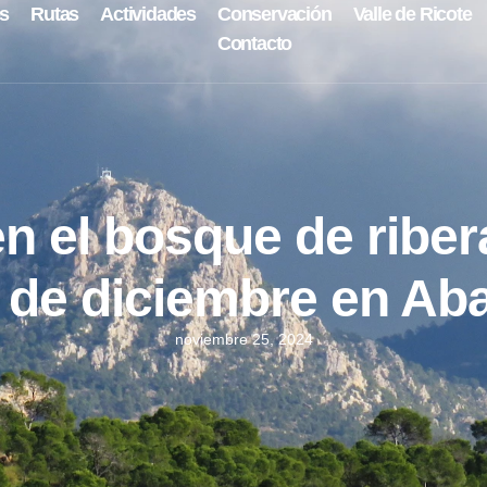
s
Rutas
Actividades
Conservación
Valle de Ricote
Contacto
en el bosque de riber
1 de diciembre en Ab
noviembre 25, 2024