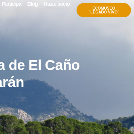
Participa
Blog
Hazte socio
ECOMUSEO
"LEGADO VIVO"
a de El Caño
arán