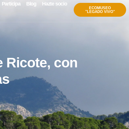
Participa
Blog
Hazte socio
ECOMUSEO
"LEGADO VIVO"
e Ricote, con
as