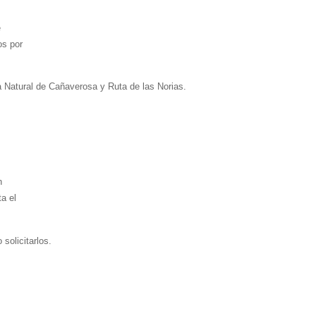
e
os por
a Natural de Cañaverosa y Ruta de las Norias.
n
a el
solicitarlos
.