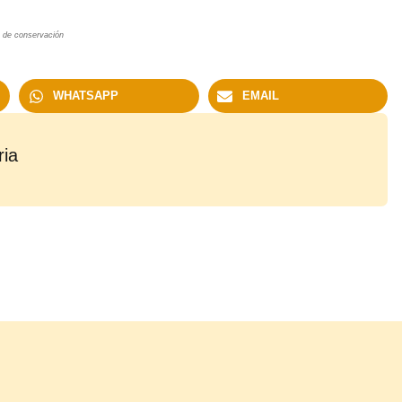
 de conservación
WHATSAPP
EMAIL
ria