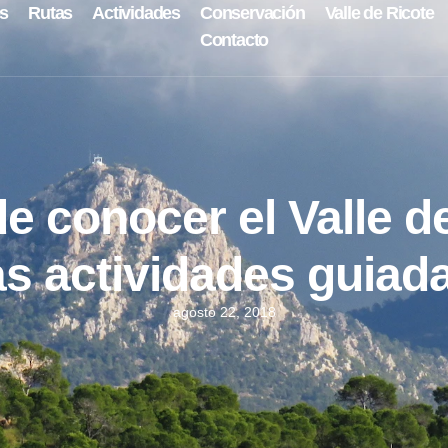
s
Rutas
Actividades
Conservación
Valle de Ricote
Contacto
e conocer el Valle d
as actividades guiad
agosto 22, 2018