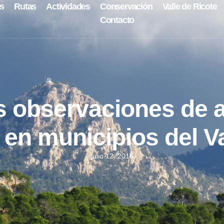
s
Rutas
Actividades
Conservación
Valle de Ricote
Contacto
 observaciones de a
n municipios del Va
julio 12, 2016