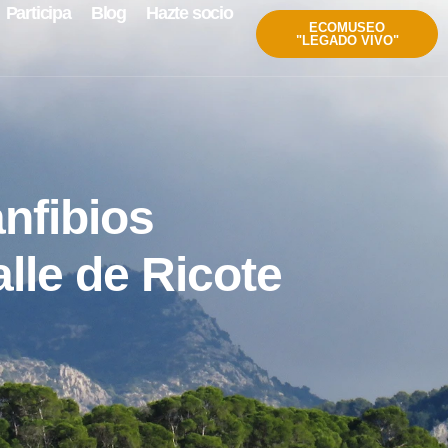
Participa
Blog
Hazte socio
ECOMUSEO
"LEGADO VIVO"
nfibios
lle de Ricote