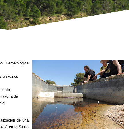
ón Herp
etológica
s en varios
tos de
 mayoría de
cial
alización de una
atus
) en la Sierra