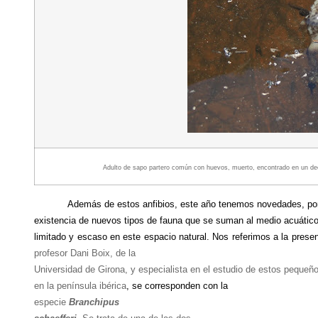
Adulto de sapo partero común con huevos, muerto, encontrado en un decan
Además de estos anfibios, este año tenemos novedades, por
existencia de nuevos tipos de fauna que se suman al medio acuático
limitado y escaso en este espacio natural. Nos referimos a la prese
profesor Dani Boix, de la
Universidad de Girona, y especialista en el estudio de
estos pequ
e
ño
en la península ibérica
, se corresponden con la
especie
Branchipus