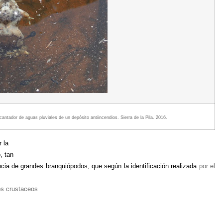
tador de aguas pluviales de un depósito antiincendios. Sierra de la Pila. 2016.
 la
, tan
ncia de
grandes branquiópodos
, que según la identificación realizada
por el
s crustaceos