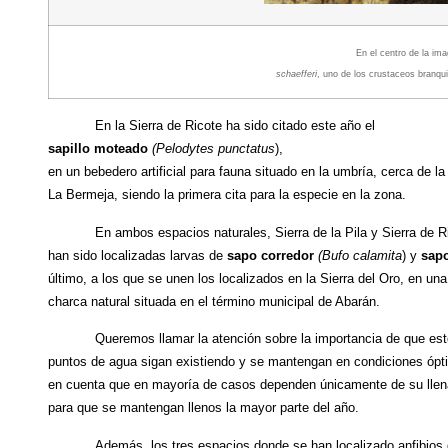
En el centro de la im
schaefferi
, uno de los crustaceos branqui
En la Sierra de Ricote ha sido citado este año el
sapillo moteado
(Pelodytes punctatus
),
en un bebedero artificial para fauna situado en la umbría, cerca de l
La Bermeja
, siendo la primera cita para la especie
en la zona.
En ambos espacios naturales, Sierra de la Pila y Sierra de R
han sido localizadas larvas de
sapo corredor
(Bufo calamita
) y
sap
último, a los que se unen los localizados en la Sierra del Oro, en un
charca natural situada en el término municipal de Abarán
.
Queremos llamar la atención sobre la importancia de que es
puntos de agua sigan existiendo y se mantengan en condiciones ópt
en cuenta que en mayoría de casos dependen únicamente de su llenad
para que se mantengan llenos la mayor parte del año.
Además, los tres espacios donde se han localizado anfibios