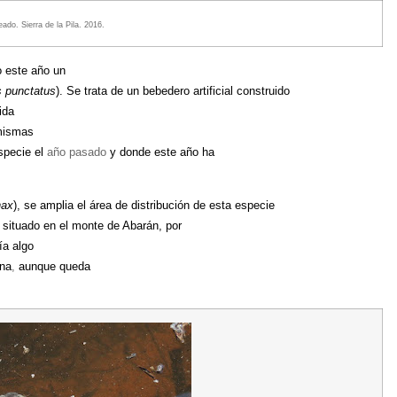
ado. Sierra de la Pila. 2016.
o este año un
s punctatus
). Se trata de un bebedero artificial construido
ida
 mismas
especie el
año pasado
y donde este año ha
nax
), se amplia el área de distribución de esta especie
 situado en el monte de Abarán, por
ía algo
una
,
aunque queda