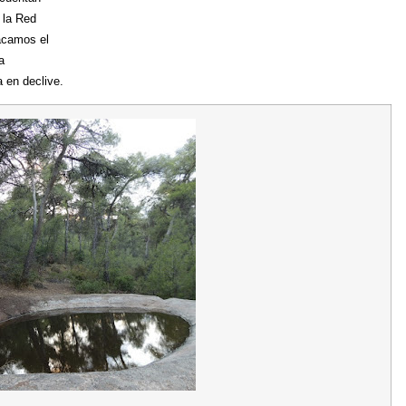
 la Red
camos el
a
 en declive.