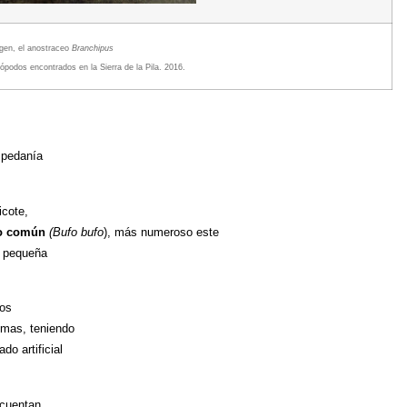
agen, el anostraceo
Branchipus
ópodos encontrados en la Sierra de la Pila. 2016.
a pedanía
icote,
o común
(Bufo bufo
), más numeroso este
a pequeña
tos
imas, teniendo
o artificial
 cuentan