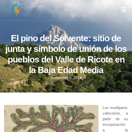
El pino del Solvente: sitio de
junta y símbolo de unión de los
pueblos del Valle de Ricote en
la Baja Edad Media
septiembre 3, 2014
Los mudéjares
valricotíes, a
partir de su
incorporación
a la