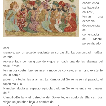
encomienda
santiaguista
en 1285,
tenían una
excesiva
dependencia
del
comendador
de Ricote,
personificado,
casi
siempre, por un alcaide residente en su castillo. La comunidad mudéjar
estaba
representada por un grupo de viejos en cada una de las aljamas del
valle. Éstos
tenían por costumbre reunirse, a modo de concejo, en un pino existente
en un paraje
próximo a todas las aljamas: La Rambla del Solvente (en el pasado, el
topónimo «La
Rambla» aludía al espacio agrícola dado en Solvente entre los parajes
de El
Campillo-Bulila y el Estrecho del Solvente, en suelo de Blanca). Los
viejos se juntaban bajo la sombra del