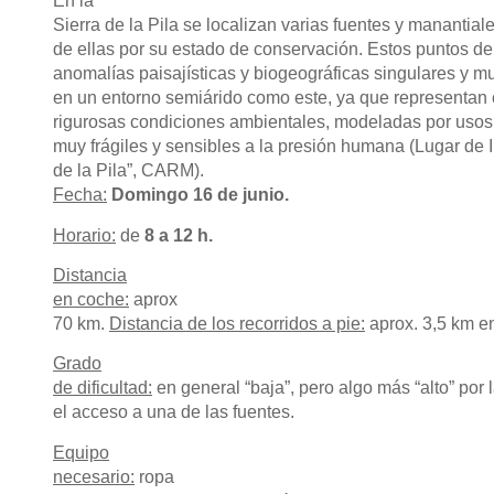
En la
Sierra de la Pila se localizan varias fuentes y manantia
de ellas por su estado de conservación. Estos puntos d
anomalías paisajísticas y biogeográficas singulares y mu
en un entorno semiárido como este, ya que representa
rigurosas condiciones ambientales, modeladas por usos y
muy frágiles y sensibles a la presión humana (Lugar de 
de la Pila”, CARM).
Fecha:
Domingo 16 de junio.
Horario:
de
8 a 12 h.
Distancia
en coche:
aprox
70 km.
Distancia de los recorridos a pie:
aprox. 3,5 km en
Grado
de dificultad:
en general “baja”, pero algo más “alto” por 
el acceso a una de las fuentes.
Equipo
necesario:
ropa