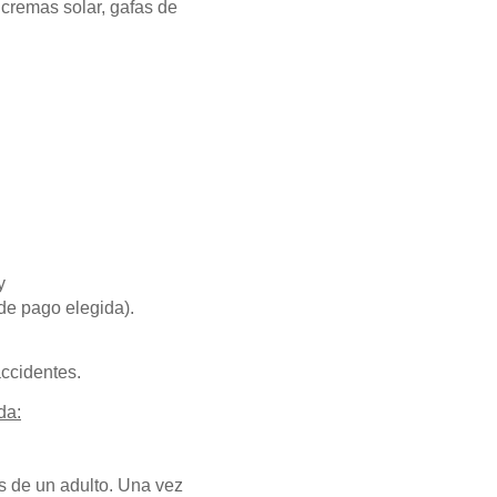
 cremas solar, gafas de
y
de pago elegida).
accidentes.
da:
 de un adulto. Una vez