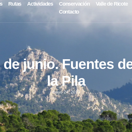
s
Rutas
Actividades
Conservación
Valle de Ricote
Contacto
de junio. Fuentes de 
la Pila
mayo 24, 2019