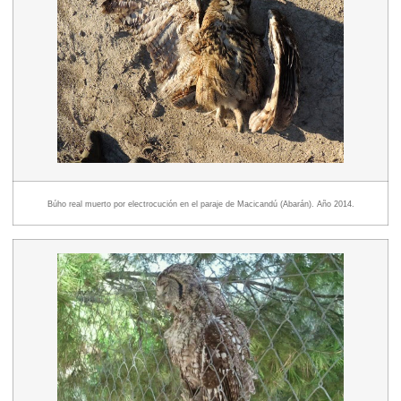
Búho real muerto por electrocución en el paraje de Macicandú (Abarán). Año 2014.