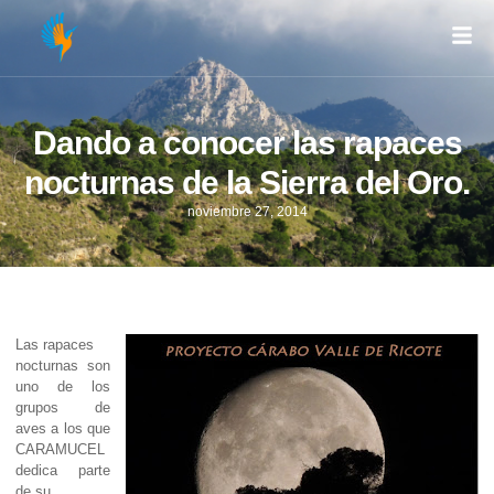
Dando a conocer las rapaces
nocturnas de la Sierra del Oro.
noviembre 27, 2014
Las rapaces
nocturnas son
uno de los
grupos de
aves a los que
CARAMUCEL
dedica parte
de su