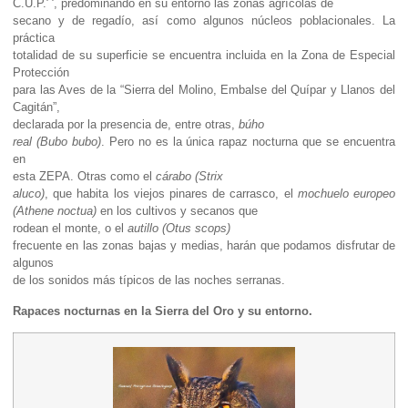
C.U.P.
, predominando en su entorno las zonas agrícolas de
secano y de regadío, así como algunos núcleos poblacionales. La
práctica
totalidad de su superficie se encuentra incluida en la Zona de Especial
Protección
para las Aves de la “Sierra del Molino, Embalse del Quípar y Llanos del
Cagitán”,
declarada por la presencia de, entre otras,
búho
real (Bubo bubo)
. Pero no es la única rapaz nocturna que se encuentra
en
esta ZEPA. Otras como el
cárabo (Strix
aluco)
, que habita los viejos pinares de carrasco, el
mochuelo europeo
(Athene noctua)
en los cultivos y secanos que
rodean el monte, o el
autillo (Otus scops)
frecuente en las zonas bajas y medias, harán que podamos disfrutar de
algunos
de los sonidos más típicos de las noches serranas.
Rapaces nocturnas en la Sierra del Oro y su entorno.