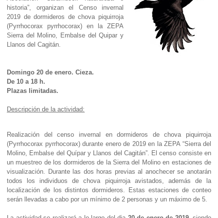
historia”, organizan el Censo invernal
2019 de dormideros de chova piquirroja
(Pyrrhocorax pyrrhocorax) en la ZEPA
Sierra del Molino, Embalse del Quipar y
Llanos del Cagitán.
Domingo 20 de enero. Cieza.
De 10 a 18 h.
Plazas limitadas.
Descripción de la actividad:
Realización del censo invernal en dormideros de chova piquirroja
(Pyrrhocorax pyrrhocorax) durante enero de 2019 en la ZEPA “Sierra del
Molino, Embalse del Quípar y Llanos del Cagitán”. El censo consiste en
un muestreo de los dormideros de la Sierra del Molino en estaciones de
visualización. Durante las dos horas previas al anochecer se anotarán
todos los individuos de chova piquirroja avistados, además de la
localización de los distintos dormideros. Estas estaciones de conteo
serán llevadas a cabo por un mínimo de 2 personas y un máximo de 5.
La actividad se realizará a lo largo del dia
20 de enero de 2019
, siendo