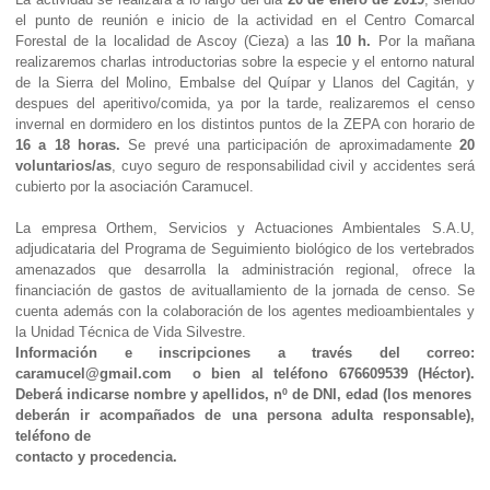
el punto de reunión e inicio de la actividad en el Centro Comarcal
Forestal de la localidad de Ascoy (Cieza) a las
10 h.
Por la mañana
realizaremos charlas introductorias sobre la especie y el entorno natural
de la Sierra del Molino, Embalse del Quípar y Llanos del Cagitán, y
despues del aperitivo/comida, ya por la tarde, realizaremos el censo
invernal en dormidero en los distintos puntos de la ZEPA con horario de
16 a 18 horas.
Se prevé una participación de aproximadamente
20
voluntarios/as
, cuyo seguro de responsabilidad civil y accidentes será
cubierto por la asociación Caramucel.
La empresa Orthem, Servicios y Actuaciones Ambientales S.A.U,
adjudicataria del Programa de Seguimiento biológico de los vertebrados
amenazados que desarrolla la administración regional, ofrece la
financiación de gastos de avituallamiento de la jornada de censo. Se
cuenta además con la colaboración de los agentes medioambientales y
la Unidad Técnica de Vida Silvestre.
Información e inscripciones a través del correo:
caramucel@gmail.com o bien al teléfono 676609539 (Héctor).
Deberá indicarse nombre y apellidos, nº de DNI, edad (los menores
deberán ir acompañados de una persona adulta responsable),
teléfono de
contacto y procedencia.