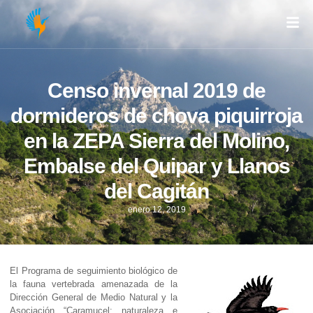
Censo invernal 2019 de
dormideros de chova piquirroja
en la ZEPA Sierra del Molino,
Embalse del Quipar y Llanos
del Cagitán
enero 12, 2019
El Programa de seguimiento biológico de
la fauna vertebrada amenazada de la
Dirección General de Medio Natural y la
Asociación “Caramucel: naturaleza e