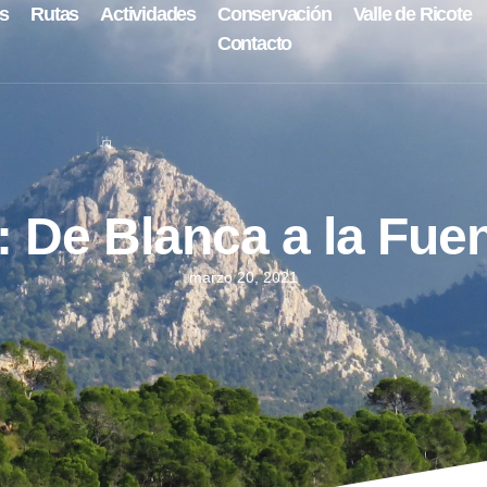
s
Rutas
Actividades
Conservación
Valle de Ricote
Contacto
 De Blanca a la Fue
marzo 20, 2021