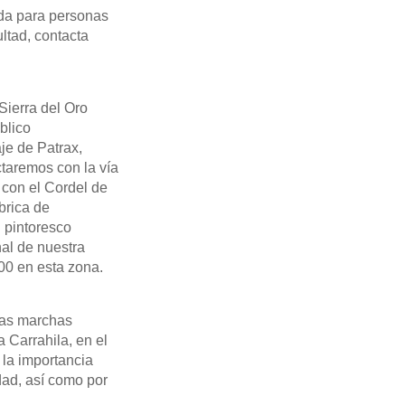
da para personas
ltad, contacta
 Sierra del Oro
blico
je de Patrax,
taremos con la vía
con el Cordel de
brica de
l pintoresco
nal de nuestra
00 en esta zona.
 las marchas
 Carrahila, en el
 la importancia
dad, así como por