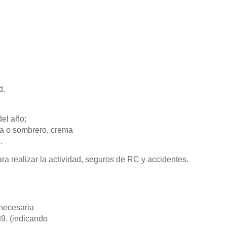
.
d.
el año;
ra o sombrero, crema
.
ara realizar la actividad, seguros de RC y accidentes.
 necesaria
9. (indicando