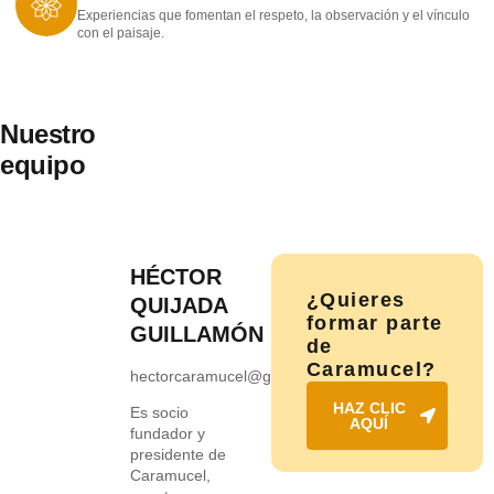
Experiencias que fomentan el respeto, la observación y el vínculo
con el paisaje.
Nuestro
equipo
HÉCTOR
¿Quieres
QUIJADA
formar parte
GUILLAMÓN
de
Caramucel?
hectorcaramucel@gmail.com
HAZ CLIC
Es socio
AQUÍ
fundador y
presidente de
Caramucel,