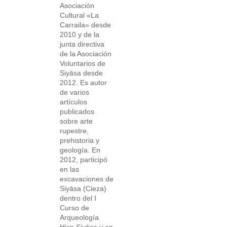
Asociación
Cultural «La
Carraila» desde
2010 y de la
junta directiva
de la Asociación
Voluntarios de
Siyāsa desde
2012. Es autor
de varios
artículos
publicados
sobre arte
rupestre,
prehistoria y
geología. En
2012, participó
en las
excavaciones de
Siyāsa (Cieza)
dentro del I
Curso de
Arqueología
Hisn Siyāsa y en