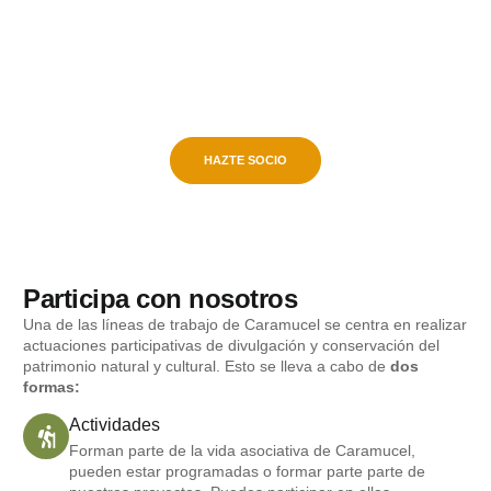
Sé parte del latido del
Valle.
Únete a Caramucel y ayúdanos a proteger el patrimonio y la
naturaleza que nos rodea. Juntos, hacemos posible la
conservación de nuestro entorno.
HAZTE SOCIO
Participa con nosotros
Una de las líneas de trabajo de Caramucel se centra en realizar
actuaciones participativas de divulgación y conservación del
patrimonio natural y cultural. Esto se lleva a cabo de
dos
formas:
Actividades
Forman parte de la vida asociativa de Caramucel,
pueden estar programadas o formar parte parte de